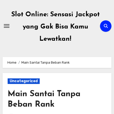
Skip
to
Slot Online: Sensasi Jackpot
content
yang Gak Bisa Kamu
Lewatkan!
Home
Main Santai Tanpa Beban Rank
Uncategorized
Main Santai Tanpa
Beban Rank