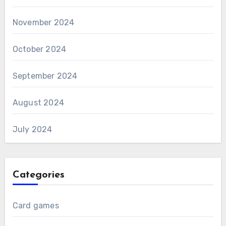
November 2024
October 2024
September 2024
August 2024
July 2024
Categories
Card games