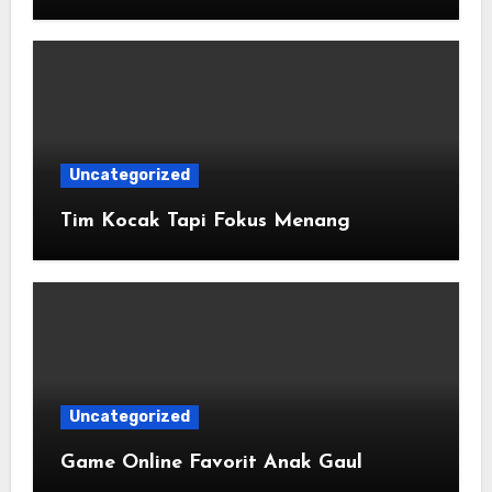
Uncategorized
Tim Kocak Tapi Fokus Menang
Uncategorized
Game Online Favorit Anak Gaul