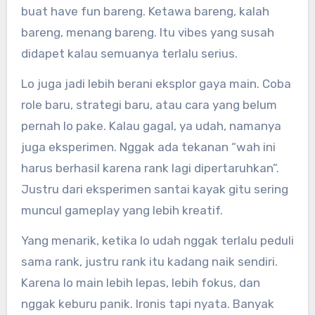
buat have fun bareng. Ketawa bareng, kalah
bareng, menang bareng. Itu vibes yang susah
didapet kalau semuanya terlalu serius.
Lo juga jadi lebih berani eksplor gaya main. Coba
role baru, strategi baru, atau cara yang belum
pernah lo pake. Kalau gagal, ya udah, namanya
juga eksperimen. Nggak ada tekanan “wah ini
harus berhasil karena rank lagi dipertaruhkan”.
Justru dari eksperimen santai kayak gitu sering
muncul gameplay yang lebih kreatif.
Yang menarik, ketika lo udah nggak terlalu peduli
sama rank, justru rank itu kadang naik sendiri.
Karena lo main lebih lepas, lebih fokus, dan
nggak keburu panik. Ironis tapi nyata. Banyak