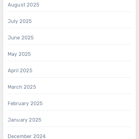
August 2025
July 2025
June 2025
May 2025
April 2025
March 2025
February 2025
January 2025
December 2024