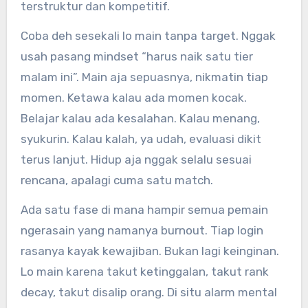
terstruktur dan kompetitif.
Coba deh sesekali lo main tanpa target. Nggak
usah pasang mindset “harus naik satu tier
malam ini”. Main aja sepuasnya, nikmatin tiap
momen. Ketawa kalau ada momen kocak.
Belajar kalau ada kesalahan. Kalau menang,
syukurin. Kalau kalah, ya udah, evaluasi dikit
terus lanjut. Hidup aja nggak selalu sesuai
rencana, apalagi cuma satu match.
Ada satu fase di mana hampir semua pemain
ngerasain yang namanya burnout. Tiap login
rasanya kayak kewajiban. Bukan lagi keinginan.
Lo main karena takut ketinggalan, takut rank
decay, takut disalip orang. Di situ alarm mental