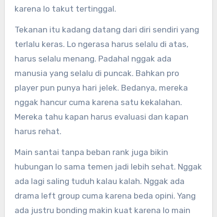
karena lo takut tertinggal.
Tekanan itu kadang datang dari diri sendiri yang
terlalu keras. Lo ngerasa harus selalu di atas,
harus selalu menang. Padahal nggak ada
manusia yang selalu di puncak. Bahkan pro
player pun punya hari jelek. Bedanya, mereka
nggak hancur cuma karena satu kekalahan.
Mereka tahu kapan harus evaluasi dan kapan
harus rehat.
Main santai tanpa beban rank juga bikin
hubungan lo sama temen jadi lebih sehat. Nggak
ada lagi saling tuduh kalau kalah. Nggak ada
drama left group cuma karena beda opini. Yang
ada justru bonding makin kuat karena lo main