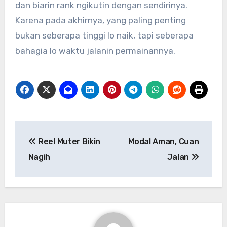
dan biarin rank ngikutin dengan sendirinya.
Karena pada akhirnya, yang paling penting
bukan seberapa tinggi lo naik, tapi seberapa
bahagia lo waktu jalanin permainannya.
Post
Reel Muter Bikin
Modal Aman, Cuan
navigation
Nagih
Jalan