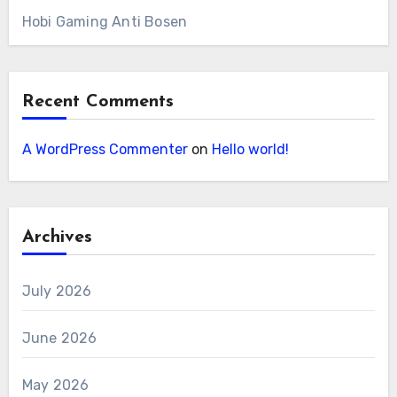
Hobi Gaming Anti Bosen
Recent Comments
A WordPress Commenter
on
Hello world!
Archives
July 2026
June 2026
May 2026