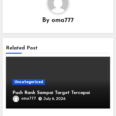
By
oma777
Related Post
Uncategorized
Push Rank Sampai Target Tercapai
oma777
July 6, 2026