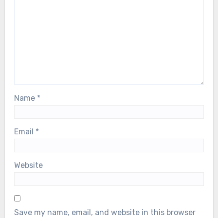
Name
*
Email
*
Website
Save my name, email, and website in this browser