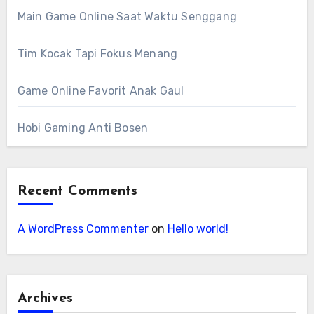
Main Game Online Saat Waktu Senggang
Tim Kocak Tapi Fokus Menang
Game Online Favorit Anak Gaul
Hobi Gaming Anti Bosen
Recent Comments
A WordPress Commenter
on
Hello world!
Archives