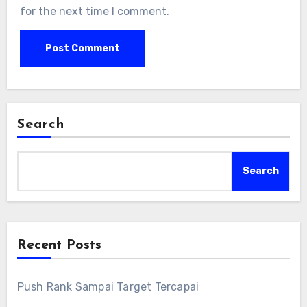
for the next time I comment.
Search
Search
Recent Posts
Push Rank Sampai Target Tercapai