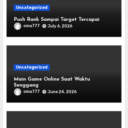
Uncategorized
Push Rank Sampai Target Tercapai
oma777
July 6, 2026
Uncategorized
Main Game Online Saat Waktu
Senggang
oma777
June 24, 2026