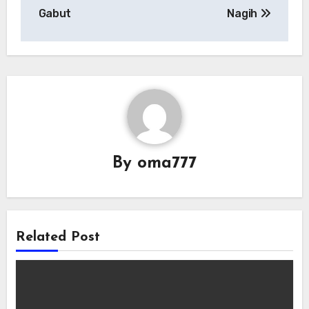
navigation
Gabut
Nagih
By
oma777
Related Post