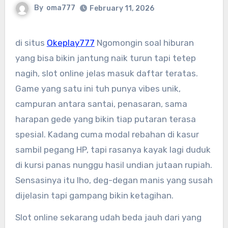
By
oma777
February 11, 2026
di situs
Okeplay777
Ngomongin soal hiburan
yang bisa bikin jantung naik turun tapi tetep
nagih, slot online jelas masuk daftar teratas.
Game yang satu ini tuh punya vibes unik,
campuran antara santai, penasaran, sama
harapan gede yang bikin tiap putaran terasa
spesial. Kadang cuma modal rebahan di kasur
sambil pegang HP, tapi rasanya kayak lagi duduk
di kursi panas nunggu hasil undian jutaan rupiah.
Sensasinya itu lho, deg-degan manis yang susah
dijelasin tapi gampang bikin ketagihan.
Slot online sekarang udah beda jauh dari yang