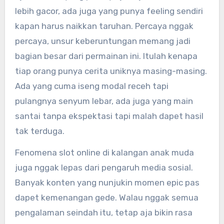
lebih gacor, ada juga yang punya feeling sendiri
kapan harus naikkan taruhan. Percaya nggak
percaya, unsur keberuntungan memang jadi
bagian besar dari permainan ini. Itulah kenapa
tiap orang punya cerita uniknya masing-masing.
Ada yang cuma iseng modal receh tapi
pulangnya senyum lebar, ada juga yang main
santai tanpa ekspektasi tapi malah dapet hasil
tak terduga.
Fenomena slot online di kalangan anak muda
juga nggak lepas dari pengaruh media sosial.
Banyak konten yang nunjukin momen epic pas
dapet kemenangan gede. Walau nggak semua
pengalaman seindah itu, tetap aja bikin rasa