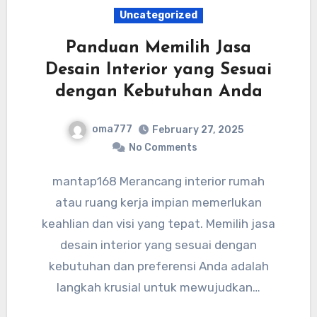
Uncategorized
Panduan Memilih Jasa
Desain Interior yang Sesuai
dengan Kebutuhan Anda
oma777
February 27, 2025
No Comments
mantap168 Merancang interior rumah
atau ruang kerja impian memerlukan
keahlian dan visi yang tepat. Memilih jasa
desain interior yang sesuai dengan
kebutuhan dan preferensi Anda adalah
langkah krusial untuk mewujudkan…