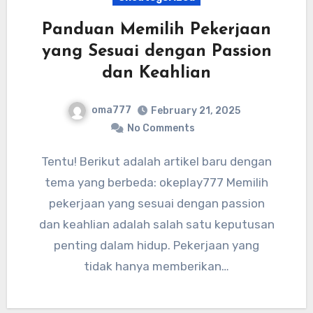
Panduan Memilih Pekerjaan
yang Sesuai dengan Passion
dan Keahlian
oma777
February 21, 2025
No Comments
Tentu! Berikut adalah artikel baru dengan
tema yang berbeda: okeplay777 Memilih
pekerjaan yang sesuai dengan passion
dan keahlian adalah salah satu keputusan
penting dalam hidup. Pekerjaan yang
tidak hanya memberikan…