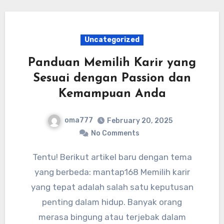
Uncategorized
Panduan Memilih Karir yang
Sesuai dengan Passion dan
Kemampuan Anda
oma777
February 20, 2025
No Comments
Tentu! Berikut artikel baru dengan tema
yang berbeda: mantap168 Memilih karir
yang tepat adalah salah satu keputusan
penting dalam hidup. Banyak orang
merasa bingung atau terjebak dalam