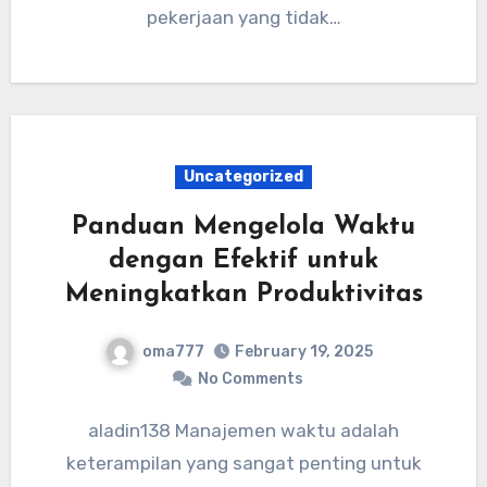
pekerjaan yang tidak…
Uncategorized
Panduan Mengelola Waktu
dengan Efektif untuk
Meningkatkan Produktivitas
oma777
February 19, 2025
No Comments
aladin138 Manajemen waktu adalah
keterampilan yang sangat penting untuk