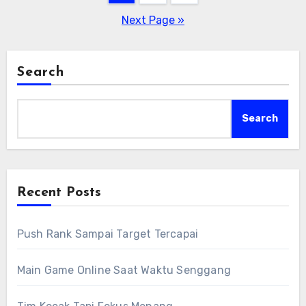
pagination
Next Page »
Search
Search
Recent Posts
Push Rank Sampai Target Tercapai
Main Game Online Saat Waktu Senggang