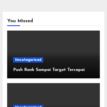
You Missed
Uncategorized
Push Rank Sampai Target Tercapai