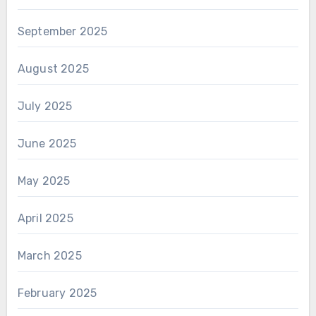
September 2025
August 2025
July 2025
June 2025
May 2025
April 2025
March 2025
February 2025