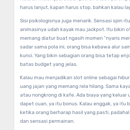
harus lanjut, kapan harus stop, bahkan kalau la
Sisi psikologisnya juga menarik. Sensasi spin i
animasinya udah kayak mau jackpot. Itu bikin ota
memang diatur buat ngasih momen “nyaris mena
sadar sama pola ini, orang bisa kebawa alur sam
kunci. Yang bikin sebagian orang bisa tetap e
batas budget yang jelas.
Kalau mau menjadikan slot online sebagai hibu
uang jajan yang memang rela hilang. Sama kayak
atau nongkrong di kafe. Ada biaya yang kelua
dapet cuan, ya itu bonus. Kalau enggak, ya itu
ketika orang berharap hasil yang pasti, padah
dan sensasi permainan.