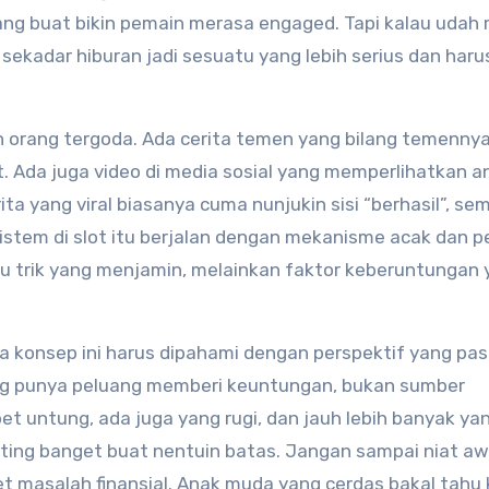
ng buat bikin pemain merasa engaged. Tapi kalau udah
 sekadar hiburan jadi sesuatu yang lebih serius dan haru
kin orang tergoda. Ada cerita temen yang bilang temenny
t. Ada juga video di media sosial yang memperlihatkan 
erita yang viral biasanya cuma nunjukin sisi “berhasil”, s
sistem di slot itu berjalan dengan mekanisme acak dan 
au trik yang menjamin, melainkan faktor keberuntungan
a konsep ini harus dipahami dengan perspektif yang pas.
yang punya peluang memberi keuntungan, bukan sumber
 untung, ada juga yang rugi, dan jauh lebih banyak yan
ting banget buat nentuin batas. Jangan sampai niat aw
et masalah finansial. Anak muda yang cerdas bakal tahu