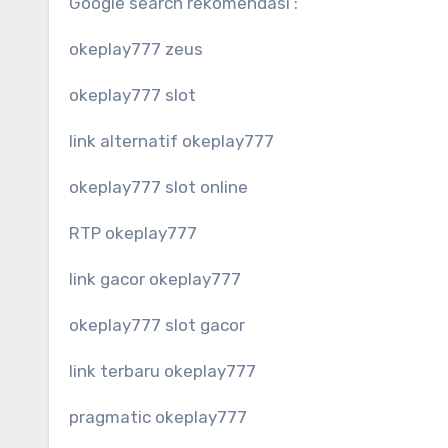
Google search rekomendasi :
okeplay777 zeus
okeplay777 slot
link alternatif okeplay777
okeplay777 slot online
RTP okeplay777
link gacor okeplay777
okeplay777 slot gacor
link terbaru okeplay777
pragmatic okeplay777