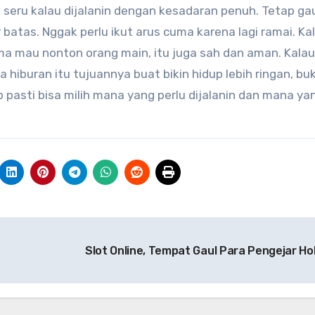
ng seru kalau dijalanin dengan kesadaran penuh. Tetap gau
r batas. Nggak perlu ikut arus cuma karena lagi ramai. K
uma mau nonton orang main, itu juga sah dan aman. Kalau
 hiburan itu tujuannya buat bikin hidup lebih ringan, buk
pasti bisa milih mana yang perlu dijalanin dan mana ya
Slot Online, Tempat Gaul Para Pengejar Ho