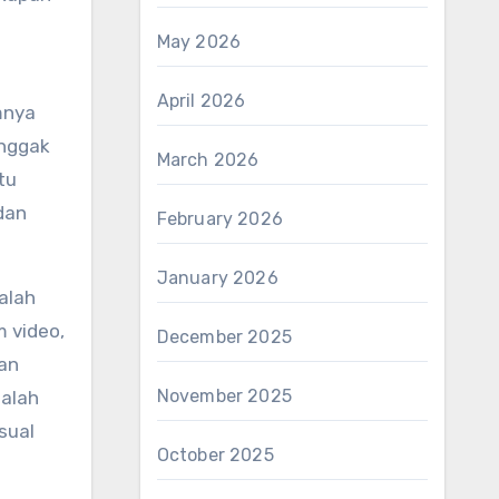
May 2026
April 2026
emnya
 nggak
March 2026
tu
dan
February 2026
January 2026
alah
m video,
December 2025
dan
November 2025
dalah
sual
October 2025