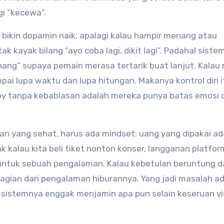
gi “kecewa”.
tu bikin dopamin naik, apalagi kalau hampir menang atau
k kayak bilang “ayo coba lagi, dikit lagi”. Padahal sist
ng” supaya pemain merasa tertarik buat lanjut. Kalau
pai lupa waktu dan lupa hitungan. Makanya kontrol diri i
njoy tanpa kebablasan adalah mereka punya batas emosi 
ran yang sehat, harus ada mindset: uang yang dipakai ad
 kalau kita beli tiket nonton konser, langganan platfor
r untuk sebuah pengalaman. Kalau kebetulan beruntung 
 bagian dari pengalaman hiburannya. Yang jadi masalah a
al sistemnya enggak menjamin apa pun selain keseruan vi