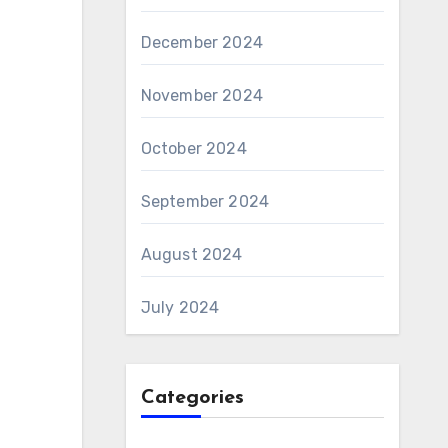
December 2024
November 2024
October 2024
September 2024
August 2024
July 2024
Categories