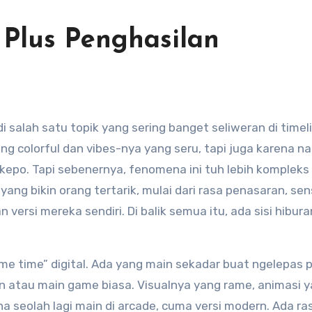
 Plus Penghasilan
adi salah satu topik yang sering banget seliweran di timel
 colorful dan vibes-nya yang seru, tapi juga karena na
 kepo. Tapi sebenernya, fenomena ini tuh lebih kompleks 
ang bikin orang tertarik, mulai dari rasa penasaran, sen
ersi mereka sendiri. Di balik semua itu, ada sisi hibur
“me time” digital. Ada yang main sekadar buat ngelepas 
en atau main game biasa. Visualnya yang rame, animasi 
a seolah lagi main di arcade, cuma versi modern. Ada ra