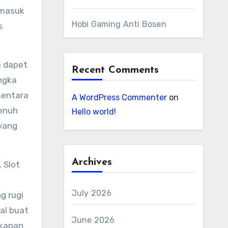
 masuk
Hobi Gaming Anti Bosen
s
a dapet
Recent Comments
angka
ementara
A WordPress Commenter
on
penuh
Hello world!
 yang
Archives
 Slot
July 2026
g rugi
al buat
June 2026
 kapan