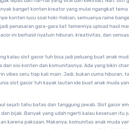
ak lepas dari hal-hal yang viral dan kekinian. Nah, slot 
anyak banget konten kreator yang mulai ngangkat tema 
 sampe konten lucu soal hoki-hokian, semuanya rame bang
 jadi penasaran gara-gara liat temennya upload hasil me
cor ini berhasil nyatuin hiburan, kreativitas, dan sensas
g kalau slot gacor tuh bisa jadi peluang buat anak mu
ga dari sisi konten dan komunitasnya. Ada yang bikin cha
n vibes seru tiap kali main. Jadi, bukan cuma hiburan, ta
 Dunia slot gacor tuh kayak lautan ide buat anak muda ya
gaul sejati tahu batas dan tanggung jawab. Slot gacor e
 dan bijak. Banyak yang udah ngerti kalau keseruan itu j
bukan karena paksaan. Makanya, komunitas anak muda ya