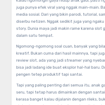
Kalau ngomongin gaya hidup anak gaul, pasti ngg
juga punya efek viral yang nggak main-main. B
media sosial. Dari yang bikin parodi, tutorial,
diserbu netizen. Nggak sedikit juga yang ngaku
story. Dunia maya jadi makin rame karena slot ga
dalam satu tempat.
Ngomong-ngomong soal cuan, banyak yang bilan
kreatif. Bukan cuma dari hasil mainnya, tapi ju
review slot, ada yang jadi streamer yang nyebari
bisa jadi ladang ide buat eksplor hal-hal baru.
pengen tetep produktif tapi santai.
Tapi yang paling penting dari semua itu, anak 
seru, tapi tetap harus dimainkan dengan santai
kerasa banget kalau dijalanin dengan rileks, 