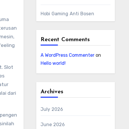
Hobi Gaming Anti Bosen
cuma
terusan
mesin,
Recent Comments
feeling
A WordPress Commenter
on
Hello world!
. Slot
es
atur
Archives
ai dari
July 2026
a pengen
sinilah
June 2026