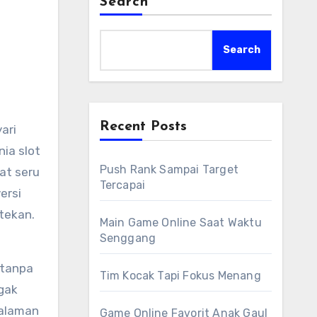
Search
Search
Recent Posts
ari
ia slot
Push Rank Sampai Target
at seru
Tercapai
ersi
itekan.
Main Game Online Saat Waktu
Senggang
 tanpa
Tim Kocak Tapi Fokus Menang
ggak
galaman
Game Online Favorit Anak Gaul