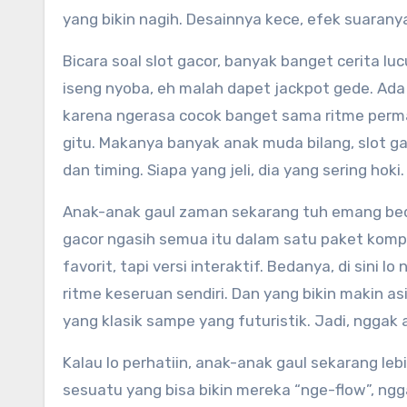
yang bikin nagih. Desainnya kece, efek suarany
Bicara soal slot gacor, banyak banget cerita l
iseng nyoba, eh malah dapet jackpot gede. Ad
karena ngerasa cocok banget sama ritme perma
gitu. Makanya banyak anak muda bilang, slot ga
dan timing. Siapa yang jeli, dia yang sering hoki.
Anak-anak gaul zaman sekarang tuh emang beda.
gacor ngasih semua itu dalam satu paket komplit
favorit, tapi versi interaktif. Bedanya, di sini 
ritme keseruan sendiri. Dan yang bikin makin a
yang klasik sampe yang futuristik. Jadi, nggak 
Kalau lo perhatiin, anak-anak gaul sekarang leb
sesuatu yang bisa bikin mereka “nge-flow”, ngga