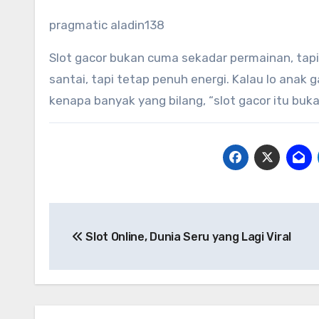
pragmatic aladin138
Slot gacor bukan cuma sekadar permainan, tap
santai, tapi tetap penuh energi. Kalau lo anak 
kenapa banyak yang bilang, “slot gacor itu buk
Post
Slot Online, Dunia Seru yang Lagi Viral
navigation