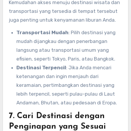
Kemudahan akses menuju destinasi wisata dan
transportasi yang tersedia di tempat tersebut
juga penting untuk kenyamanan liburan Anda.
Transportasi Mudah
: Pilih destinasi yang
mudah dijangkau dengan penerbangan
langsung atau transportasi umum yang
efisien, seperti Tokyo, Paris, atau Bangkok.
Destinasi Terpencil
: Jika Anda mencari
ketenangan dan ingin menjauh dari
keramaian, pertimbangkan destinasi yang
lebih terpencil, seperti pulau-pulau di Laut
Andaman, Bhutan, atau pedesaan di Eropa.
7. Cari Destinasi dengan
Penginapan yang Sesuai