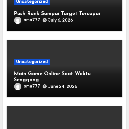
Uncategorized
Push Rank Sampai Target Tercapai
oma777
July 6, 2026
Uncategorized
Main Game Online Saat Waktu
Senggang
oma777
June 24, 2026