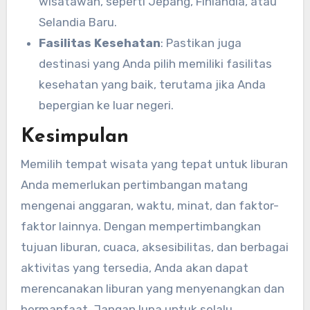
wisatawan, seperti Jepang, Finlandia, atau
Selandia Baru.
Fasilitas Kesehatan
: Pastikan juga
destinasi yang Anda pilih memiliki fasilitas
kesehatan yang baik, terutama jika Anda
bepergian ke luar negeri.
Kesimpulan
Memilih tempat wisata yang tepat untuk liburan
Anda memerlukan pertimbangan matang
mengenai anggaran, waktu, minat, dan faktor-
faktor lainnya. Dengan mempertimbangkan
tujuan liburan, cuaca, aksesibilitas, dan berbagai
aktivitas yang tersedia, Anda akan dapat
merencanakan liburan yang menyenangkan dan
bermanfaat. Jangan lupa untuk selalu