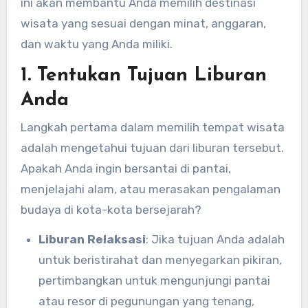
ini akan membantu Anda memilih destinasi
wisata yang sesuai dengan minat, anggaran,
dan waktu yang Anda miliki.
1. Tentukan Tujuan Liburan
Anda
Langkah pertama dalam memilih tempat wisata
adalah mengetahui tujuan dari liburan tersebut.
Apakah Anda ingin bersantai di pantai,
menjelajahi alam, atau merasakan pengalaman
budaya di kota-kota bersejarah?
Liburan Relaksasi
: Jika tujuan Anda adalah
untuk beristirahat dan menyegarkan pikiran,
pertimbangkan untuk mengunjungi pantai
atau resor di pegunungan yang tenang,