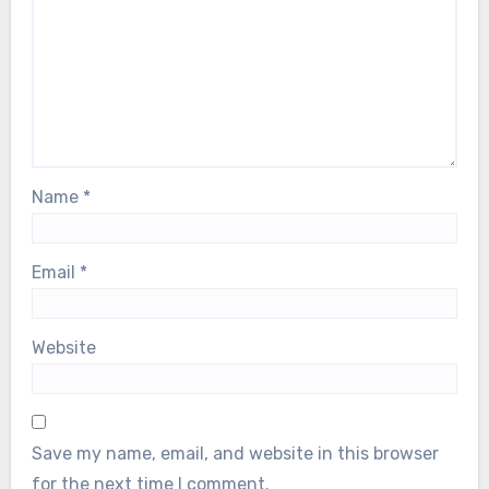
Name
*
Email
*
Website
Save my name, email, and website in this browser
for the next time I comment.