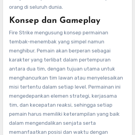
orang di seluruh dunia.
Konsep dan Gameplay
Fire Strike mengusung konsep permainan
tembak-menembak yang simpel namun
menghibur. Pemain akan berperan sebagai
karakter yang terlibat dalam pertempuran
antara dua tim, dengan tujuan utama untuk
menghancurkan tim lawan atau menyelesaikan
misi tertentu dalam setiap level. Permainan ini
mengedepankan elemen strategi, kerjasama
tim, dan kecepatan reaksi, sehingga setiap
pemain harus memiliki keterampilan yang baik
dalam mengendalikan senjata serta
memanfaatkan posisi dan waktu dengan