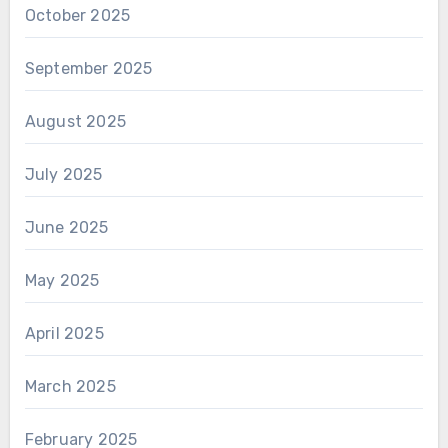
October 2025
September 2025
August 2025
July 2025
June 2025
May 2025
April 2025
March 2025
February 2025