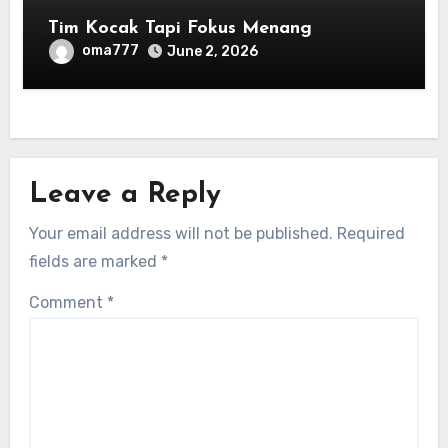
Tim Kocak Tapi Fokus Menang
oma777
June 2, 2026
Leave a Reply
Your email address will not be published.
Required
fields are marked
*
Comment
*