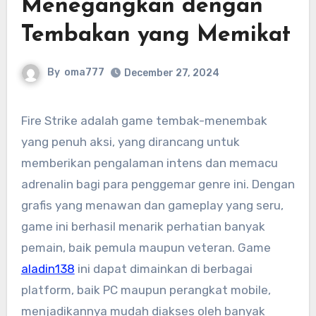
Menegangkan dengan
Tembakan yang Memikat
By
oma777
December 27, 2024
Fire Strike adalah game tembak-menembak
yang penuh aksi, yang dirancang untuk
memberikan pengalaman intens dan memacu
adrenalin bagi para penggemar genre ini. Dengan
grafis yang menawan dan gameplay yang seru,
game ini berhasil menarik perhatian banyak
pemain, baik pemula maupun veteran. Game
aladin138
ini dapat dimainkan di berbagai
platform, baik PC maupun perangkat mobile,
menjadikannya mudah diakses oleh banyak