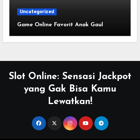
Uncategorized
Game Online Favorit Anak Gaul
Slot Online: Sensasi Jackpot
yang Gak Bisa Kamu
Lewatkan!