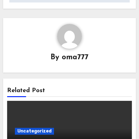
By
oma777
Related Post
Uncategorized