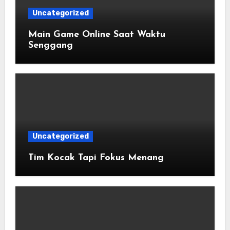
Uncategorized
Main Game Online Saat Waktu
Senggang
Uncategorized
Tim Kocak Tapi Fokus Menang