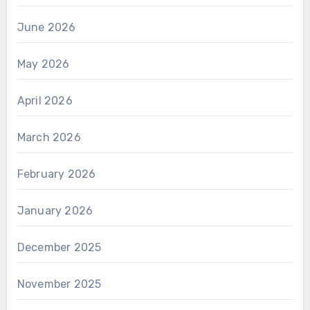
June 2026
May 2026
April 2026
March 2026
February 2026
January 2026
December 2025
November 2025