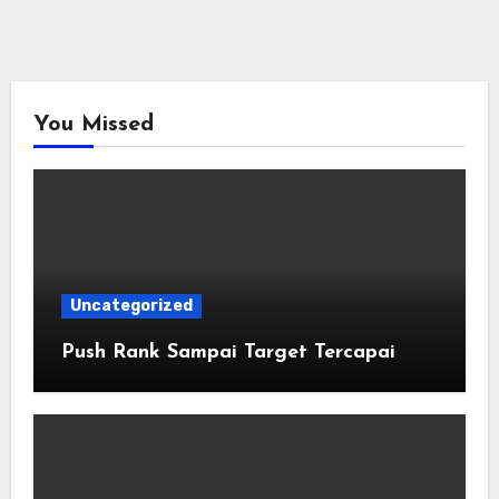
You Missed
Uncategorized
Push Rank Sampai Target Tercapai