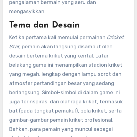
pengalaman bermain yang seru dan
mengasyikkan.
Tema dan Desain
Ketika pertama kali memulai permainan
Cricket
Star
, pemain akan langsung disambut oleh
desain bertema kriket yang kental. Latar
belakang game ini menampilkan stadion kriket
yang megah, lengkap dengan lampu sorot dan
atmosfer pertandingan besar yang sedang
berlangsung. Simbol-simbol di dalam game ini
juga terinspirasi dari olahraga kriket, termasuk
bat (pada tongkat pemukul), bola kriket, serta
gambar-gambar pemain kriket profesional.
Bahkan, para pemain yang muncul sebagai