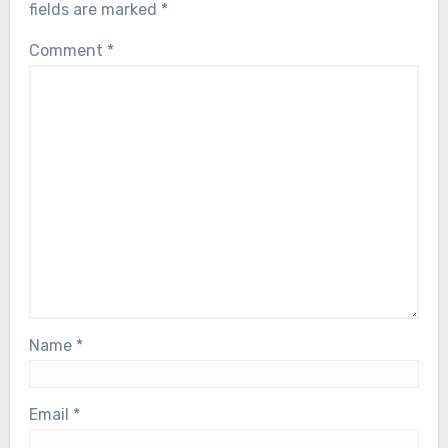
fields are marked
*
Comment
*
Name
*
Email
*