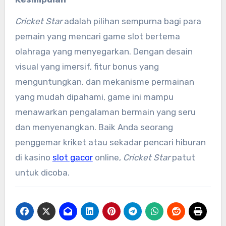
Cricket Star
adalah pilihan sempurna bagi para
pemain yang mencari game slot bertema
olahraga yang menyegarkan. Dengan desain
visual yang imersif, fitur bonus yang
menguntungkan, dan mekanisme permainan
yang mudah dipahami, game ini mampu
menawarkan pengalaman bermain yang seru
dan menyenangkan. Baik Anda seorang
penggemar kriket atau sekadar pencari hiburan
di kasino
slot gacor
online,
Cricket Star
patut
untuk dicoba.