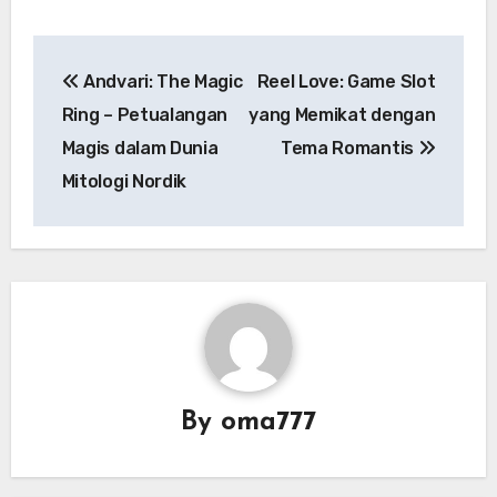
Post
Andvari: The Magic
Reel Love: Game Slot
navigation
Ring – Petualangan
yang Memikat dengan
Magis dalam Dunia
Tema Romantis
Mitologi Nordik
By
oma777