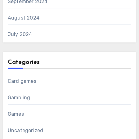
September 2024
August 2024
July 2024
Categories
Card games
Gambling
Games
Uncategorized