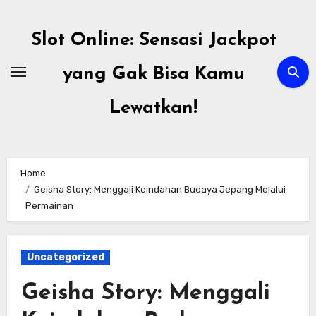
Skip
to
Slot Online: Sensasi Jackpot
content
yang Gak Bisa Kamu
Lewatkan!
Home
Geisha Story: Menggali Keindahan Budaya Jepang Melalui
Permainan
Uncategorized
Geisha Story: Menggali