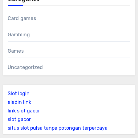
Card games
Gambling
Games
Uncategorized
Slot login
aladin link
link slot gacor
slot gacor
situs slot pulsa tanpa potongan terpercaya