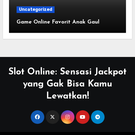
Uncategorized
Game Online Favorit Anak Gaul
Slot Online: Sensasi Jackpot
yang Gak Bisa Kamu
Lewatkan!