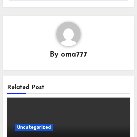
By
oma777
Related Post
Uncategorized