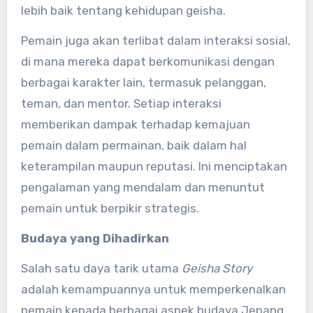
lebih baik tentang kehidupan geisha.
Pemain juga akan terlibat dalam interaksi sosial,
di mana mereka dapat berkomunikasi dengan
berbagai karakter lain, termasuk pelanggan,
teman, dan mentor. Setiap interaksi
memberikan dampak terhadap kemajuan
pemain dalam permainan, baik dalam hal
keterampilan maupun reputasi. Ini menciptakan
pengalaman yang mendalam dan menuntut
pemain untuk berpikir strategis.
Budaya yang Dihadirkan
Salah satu daya tarik utama
Geisha Story
adalah kemampuannya untuk memperkenalkan
pemain kepada berbagai aspek budaya Jepang.