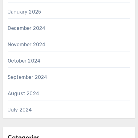
January 2025
December 2024
November 2024
October 2024
September 2024
August 2024
July 2024
Categories