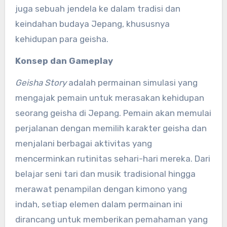
juga sebuah jendela ke dalam tradisi dan
keindahan budaya Jepang, khususnya
kehidupan para geisha.
Konsep dan Gameplay
Geisha Story
adalah permainan simulasi yang
mengajak pemain untuk merasakan kehidupan
seorang geisha di Jepang. Pemain akan memulai
perjalanan dengan memilih karakter geisha dan
menjalani berbagai aktivitas yang
mencerminkan rutinitas sehari-hari mereka. Dari
belajar seni tari dan musik tradisional hingga
merawat penampilan dengan kimono yang
indah, setiap elemen dalam permainan ini
dirancang untuk memberikan pemahaman yang