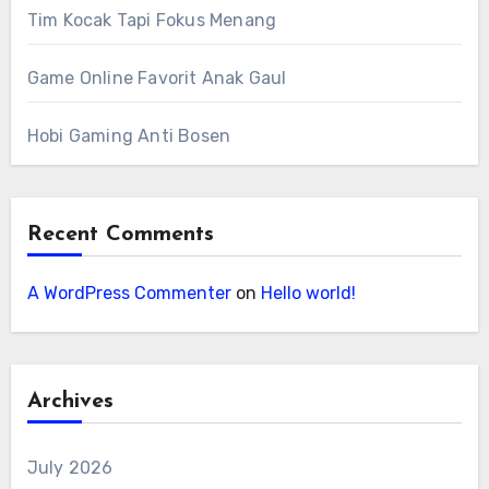
Tim Kocak Tapi Fokus Menang
Game Online Favorit Anak Gaul
Hobi Gaming Anti Bosen
Recent Comments
A WordPress Commenter
on
Hello world!
Archives
July 2026