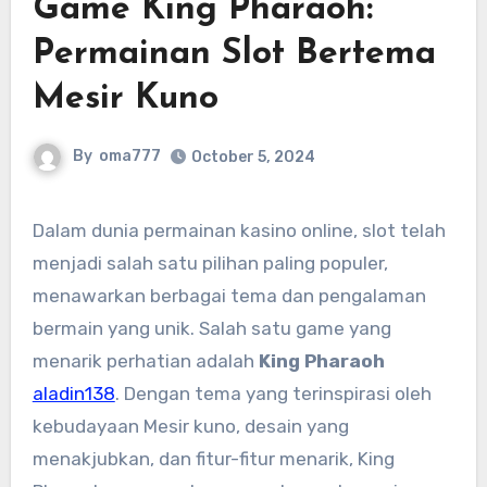
Game King Pharaoh:
Permainan Slot Bertema
Mesir Kuno
By
oma777
October 5, 2024
Dalam dunia permainan kasino online, slot telah
menjadi salah satu pilihan paling populer,
menawarkan berbagai tema dan pengalaman
bermain yang unik. Salah satu game yang
menarik perhatian adalah
King Pharaoh
aladin138
. Dengan tema yang terinspirasi oleh
kebudayaan Mesir kuno, desain yang
menakjubkan, dan fitur-fitur menarik, King