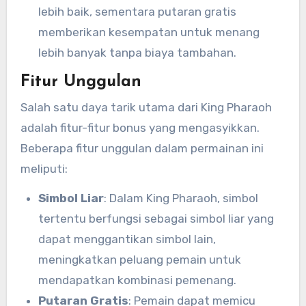
lebih baik, sementara putaran gratis
memberikan kesempatan untuk menang
lebih banyak tanpa biaya tambahan.
Fitur Unggulan
Salah satu daya tarik utama dari King Pharaoh
adalah fitur-fitur bonus yang mengasyikkan.
Beberapa fitur unggulan dalam permainan ini
meliputi:
Simbol Liar
: Dalam King Pharaoh, simbol
tertentu berfungsi sebagai simbol liar yang
dapat menggantikan simbol lain,
meningkatkan peluang pemain untuk
mendapatkan kombinasi pemenang.
Putaran Gratis
: Pemain dapat memicu