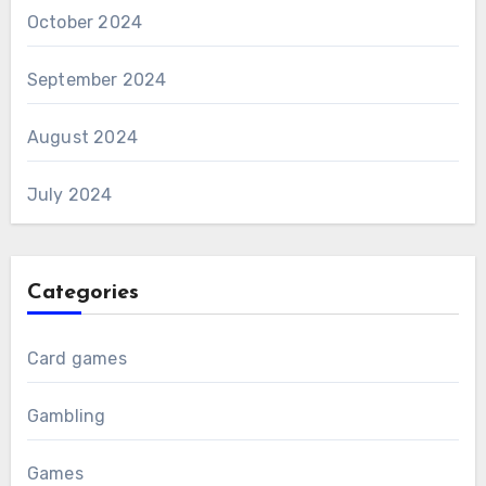
October 2024
September 2024
August 2024
July 2024
Categories
Card games
Gambling
Games