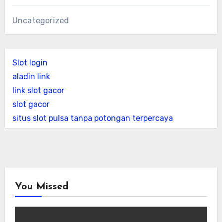
Uncategorized
Slot login
aladin link
link slot gacor
slot gacor
situs slot pulsa tanpa potongan terpercaya
You Missed