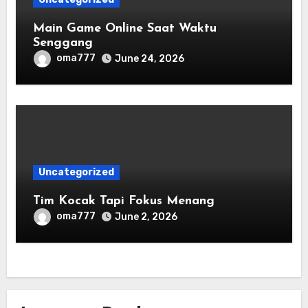
Main Game Online Saat Waktu
Senggang
oma777
June 24, 2026
Uncategorized
Tim Kocak Tapi Fokus Menang
oma777
June 2, 2026