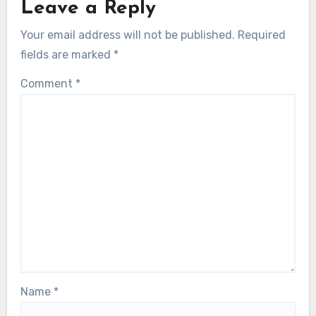
Leave a Reply
Your email address will not be published.
Required
fields are marked
*
Comment
*
Name
*