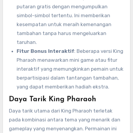
putaran gratis dengan mengumpulkan
simbol-simbol tertentu. Ini memberikan
kesempatan untuk meraih kemenangan
tambahan tanpa harus mengeluarkan
taruhan.
Fitur Bonus Interaktif
: Beberapa versi King
Pharaoh menawarkan mini game atau fitur
interaktif yang memungkinkan pemain untuk
berpartisipasi dalam tantangan tambahan,
yang dapat memberikan hadiah ekstra.
Daya Tarik King Pharaoh
Daya tarik utama dari King Pharaoh terletak
pada kombinasi antara tema yang menarik dan
gameplay yang menyenangkan. Permainan ini