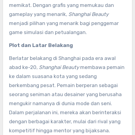
memikat. Dengan grafis yang memukau dan
gameplay yang menarik,
Shanghai Beauty
menjadi pilihan yang menarik bagi penggemar
game simulasi dan petualangan.
Plot dan Latar Belakang
Berlatar belakang di Shanghai pada era awal
abad ke-20,
Shanghai Beauty
membawa pemain
ke dalam suasana kota yang sedang
berkembang pesat. Pemain berperan sebagai
seorang seniman atau desainer yang berusaha
mengukir namanya di dunia mode dan seni.
Dalam perjalanan ini, mereka akan berinteraksi
dengan berbagai karakter, mulai dari rival yang
kompetitif hingga mentor yang bijaksana.