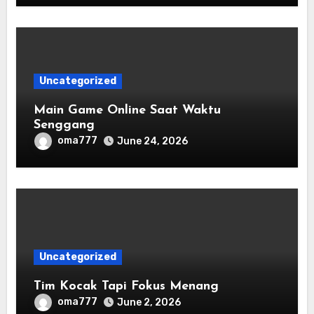
Uncategorized
Main Game Online Saat Waktu
Senggang
oma777
June 24, 2026
Uncategorized
Tim Kocak Tapi Fokus Menang
oma777
June 2, 2026