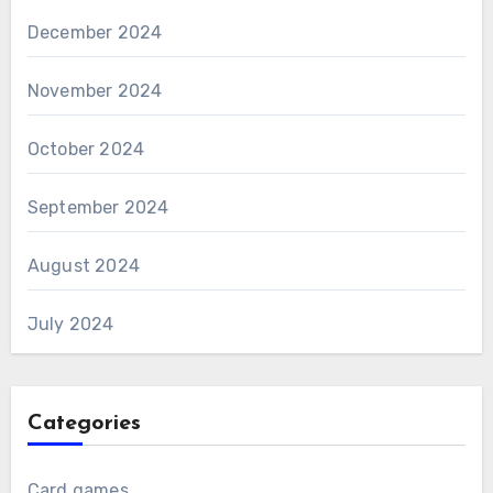
December 2024
November 2024
October 2024
September 2024
August 2024
July 2024
Categories
Card games