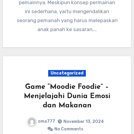
pemainnya. Meskipun konsep permainan
ini sederhana, yaitu mengendalikan
seorang pemanah yang harus melepaskan
anak panah ke sasaran,…
Uncategorized
Game “Moodie Foodie” –
Menjelajahi Dunia Emosi
dan Makanan
oma777
November 13, 2024
No Comments