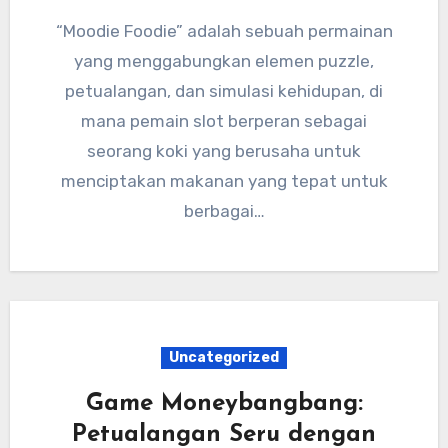
“Moodie Foodie” adalah sebuah permainan
yang menggabungkan elemen puzzle,
petualangan, dan simulasi kehidupan, di
mana pemain slot berperan sebagai
seorang koki yang berusaha untuk
menciptakan makanan yang tepat untuk
berbagai…
Uncategorized
Game Moneybangbang:
Petualangan Seru dengan