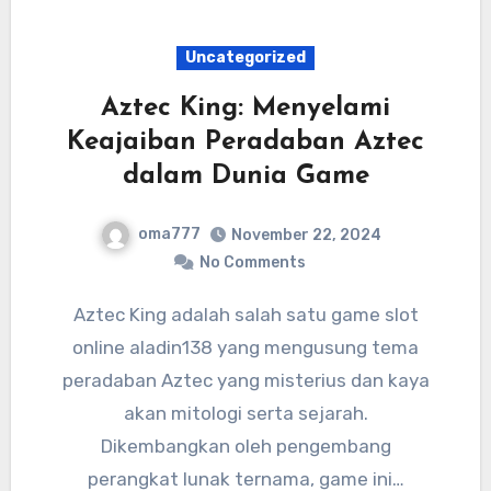
Uncategorized
Aztec King: Menyelami
Keajaiban Peradaban Aztec
dalam Dunia Game
oma777
November 22, 2024
No Comments
Aztec King adalah salah satu game slot
online aladin138 yang mengusung tema
peradaban Aztec yang misterius dan kaya
akan mitologi serta sejarah.
Dikembangkan oleh pengembang
perangkat lunak ternama, game ini…