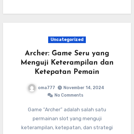
Uncategorized
Archer: Game Seru yang
Menguji Keterampilan dan
Ketepatan Pemain
oma777
November 14, 2024
No Comments
Game “Archer” adalah salah satu
permainan slot yang menguji
keterampilan, ketepatan, dan strategi