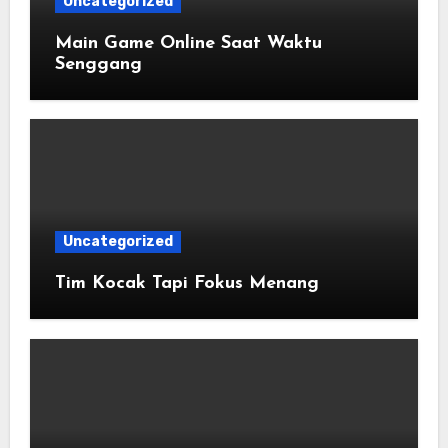
Uncategorized
Main Game Online Saat Waktu
Senggang
Uncategorized
Tim Kocak Tapi Fokus Menang