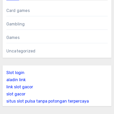
Card games
Gambling
Games
Uncategorized
Slot login
aladin link
link slot gacor
slot gacor
situs slot pulsa tanpa potongan terpercaya