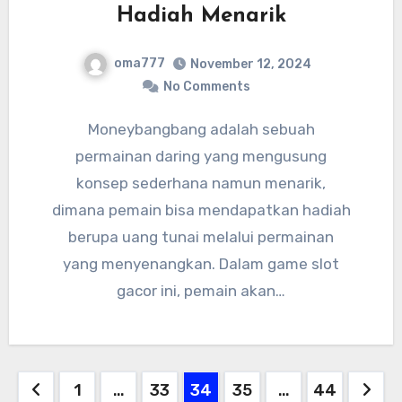
Hadiah Menarik
oma777
November 12, 2024
No Comments
Moneybangbang adalah sebuah
permainan daring yang mengusung
konsep sederhana namun menarik,
dimana pemain bisa mendapatkan hadiah
berupa uang tunai melalui permainan
yang menyenangkan. Dalam game slot
gacor ini, pemain akan…
Posts
1
…
33
34
35
…
44