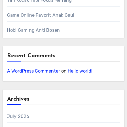
Tim Kocak Tapi Fokus Menang
Game Online Favorit Anak Gaul
Hobi Gaming Anti Bosen
Recent Comments
A WordPress Commenter
on
Hello world!
Archives
July 2026