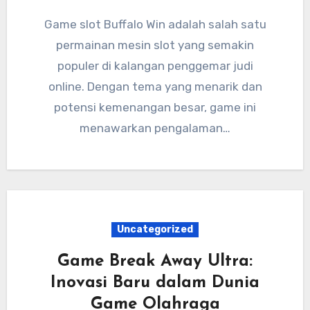
Game slot Buffalo Win adalah salah satu
permainan mesin slot yang semakin
populer di kalangan penggemar judi
online. Dengan tema yang menarik dan
potensi kemenangan besar, game ini
menawarkan pengalaman…
Uncategorized
Game Break Away Ultra:
Inovasi Baru dalam Dunia
Game Olahraga