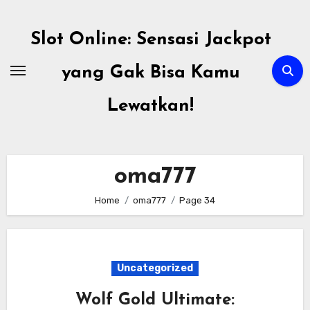
Skip
to
Slot Online: Sensasi Jackpot
content
yang Gak Bisa Kamu
Lewatkan!
oma777
Home
oma777
Page 34
Uncategorized
Wolf Gold Ultimate: